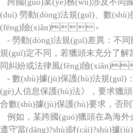
跨國(guó)業(yè)務(wù)涉及不同
(duì)
勞動(dòng)法規(guī)、數(s
(fēng)險(xiǎn)。
-
勞動(dòng)法規(guī)差異：不同國
規(guī)定不同，若獵頭未充分了解當(d
同糾紛或法律風(fēng)險(xiǎn)
-
數(shù)據(jù)保護(hù)法規(gu
(gè)人信息保護(hù)法》，要求獵頭
合數(shù)據(jù)保護(hù)要求，
例如，某跨國(guó)獵頭在為海外企業(
遵守當(dāng)?shù)財(cái)?shù)據(j