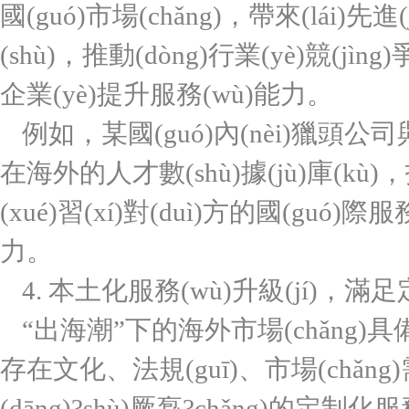
國(guó)市場(chǎng)，帶來(lái)
(shù)，推動(dòng)行業(yè)競(jìng)爭
企業(yè)提升服務(wù)能力。
例如，某國(guó)內(nèi)獵頭公司
在海外的人才數(shù)據(jù)庫(kù)，
(xué)習(xí)對(duì)方的國(guó)際
力。
4.
本土化服務(wù)升級(jí)，
“出海潮”下的海外市場(chǎng)具備
存在文化、法規(guī)、市場(chǎng
(dāng)?shù)厥袌?chǎng)的定制