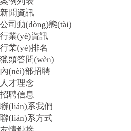
案例列表
新聞資訊
公司動(dòng)態(tài)
行業(yè)資訊
行業(yè)排名
獵頭答問(wèn)
內(nèi)部招聘
人才理念
招聘信息
聯(lián)系我們
聯(lián)系方式
友情鏈接