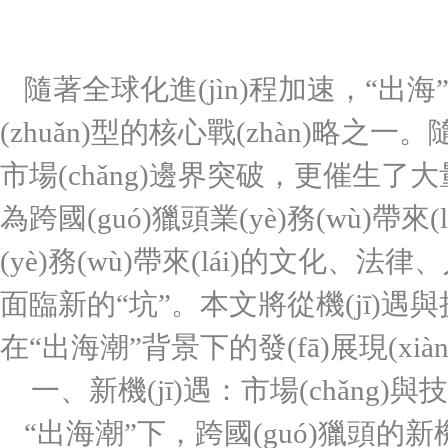
隨著全球化進(jìn)程加速，“出海
(zhuǎn)型的核心戰(zhàn)略之一。
市場(chǎng)邊界突破，更催
為跨國(guó)獵頭業(yè)務(wù)帶來(lái)
(yè)務(wù)帶來(lái)的文化、法律
面臨新的“坑”。本文將從機(jī)遇與挑戰
在“出海潮”背景下的發(fā)展現(xiàn)狀
一、新機(jī)遇：市場(chǎng)與
“出海潮”下，跨國(guó)獵頭的新