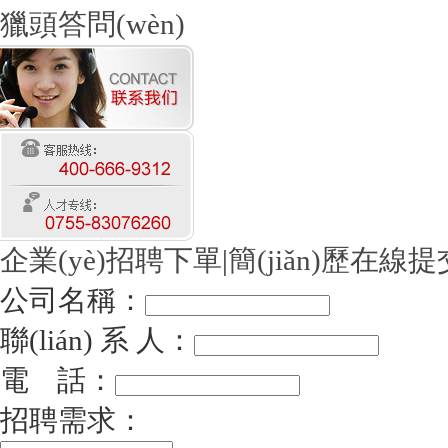
獵頭答問(wèn)
企業(yè)招聘下單
|
簡(jiǎn)歷在線提
公司名稱：
聯(lián) 系 人：
電 話：
招聘需求：