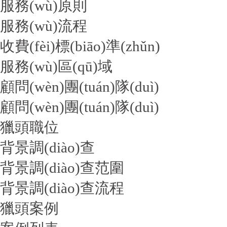
服務(wù)原則
服務(wù)流程
收費(fèi)標(biāo)準(zhǔn)
服務(wù)區(qū)域
顧問(wèn)團(tuán)隊(duì)
顧問(wèn)團(tuán)隊(duì)
獵頭職位
背景調(diào)查
背景調(diào)查范圍
背景調(diào)查流程
獵頭案例