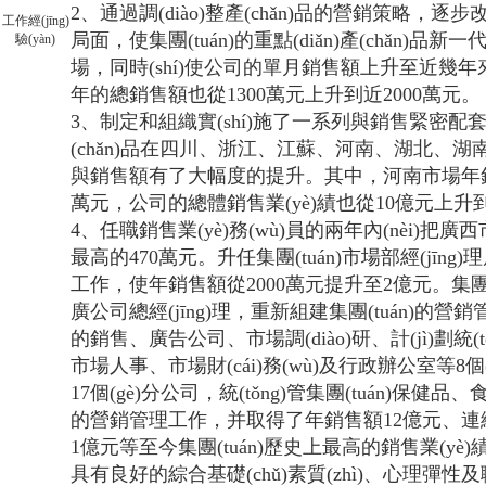
2、通過調(diào)整產(chǎn)品的營銷策略，
工作經(jīng)
局面，使集團(tuán)的重點(diǎn)產(chǎn)
驗(yàn)
場，同時(shí)使公司的單月銷售額上升至近幾年來少
年的總銷售額也從1300萬元上升到近2000
3、制定和組織實(shí)施了一系列與銷售緊密
(chǎn)品在四川、浙江、江蘇、河南、湖北
與銷售額有了大幅度的提升。其中，河南市場年銷售
萬元，公司的總體銷售業(yè)績也從10億元上升到
4、任職銷售業(yè)務(wù)員的兩年內(nèi)
最高的470萬元。升任集團(tuán)市場部經(jīn
工作，使年銷售額從2000萬元提升至2億元。集
廣公司總經(jīng)理，重新組建集團(tuán)的營銷管理
的銷售、廣告公司、市場調(diào)研、計(jì)劃統(tǒng)計
市場人事、市場財(cái)務(wù)及行政辦公室等8個
17個(gè)分公司，統(tǒng)管集團(tuán)保健品
的營銷管理工作，并取得了年銷售額12億元、連續(
1億元等至今集團(tuán)歷史上最高的銷售業(yè)績
具有良好的綜合基礎(chǔ)素質(zhì)、心理彈性及