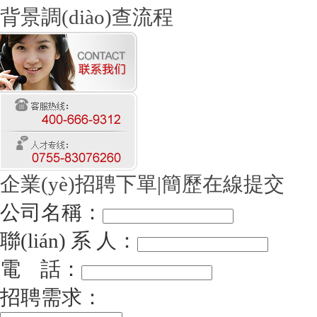
背景調(diào)查流程
企業(yè)招聘下單
|
簡歷在線提交
公司名稱：
聯(lián) 系 人：
電 話：
招聘需求：